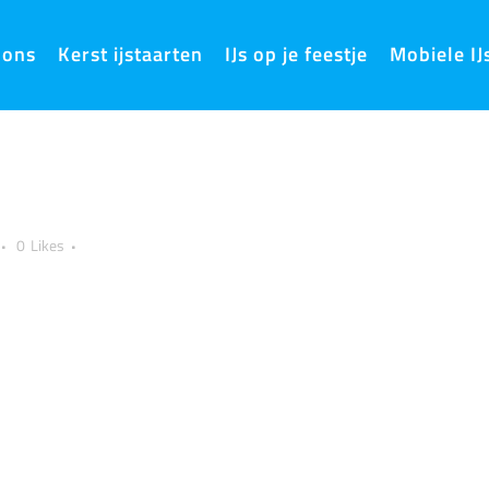
 ons
Kerst ijstaarten
IJs op je feestje
Mobiele IJ
0
Likes