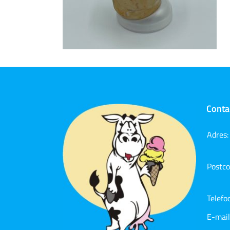
Conta
Adres:
Postco
Telef
E-mail