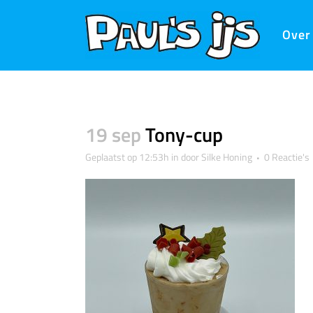
Over
19 sep
Tony-cup
Geplaatst op 12:53h
in
door
Silke Honing
0 Reactie's