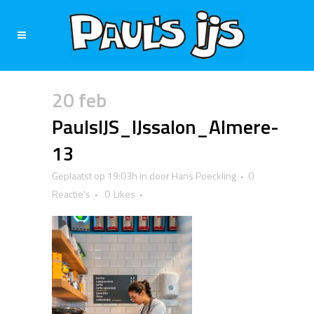
20 feb
PaulsIJS_IJssalon_Almere-
13
Geplaatst op 19:03h
in
door
Hans Poeckling
0
Reactie's
0
Likes