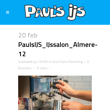
20 feb
PaulsIJS_IJssalon_Almere-
12
Geplaatst op 19:03h
in
door
Hans Poeckling
0
Reactie's
0
Likes