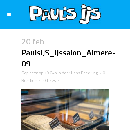
20 feb
PaulsIJS_IJssalon_Almere-
09
Geplaatst op 19:04h
in
door
Hans Poeckling
0
Reactie's
0
Likes