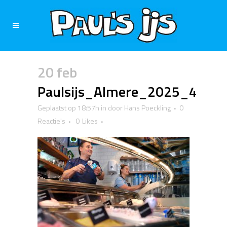
20 feb
Paulsijs_Almere_2025_4
Geplaatst op 18:57h
in
door
Hans Poeckling
0
Reactie's
0
Likes