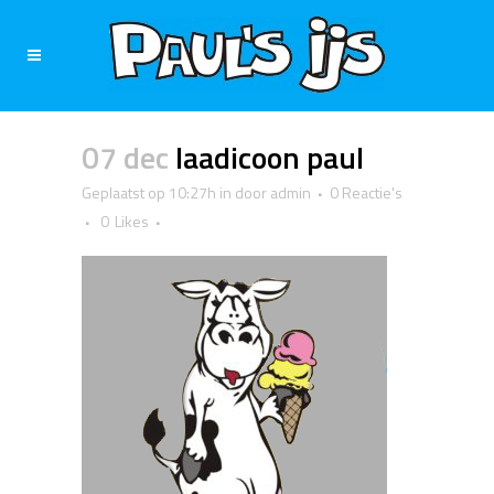
07 dec
laadicoon paul
Geplaatst op 10:27h
in
door
admin
0 Reactie's
0
Likes