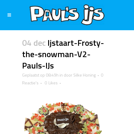
04 dec
Ijstaart-Frosty-
the-snowman-V2-
Pauls-IJs
Geplaatst op 08:49h
in
door
Silke Honing
0
Reactie's
0
Likes