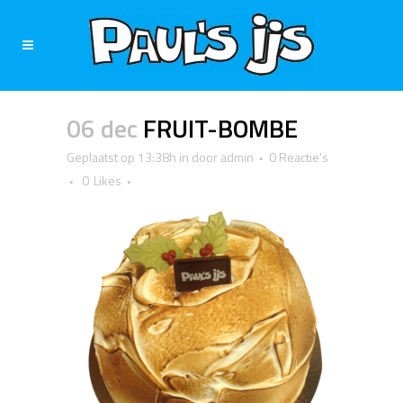
06 dec
FRUIT-BOMBE
Geplaatst op 13:38h
in
door
admin
0 Reactie's
0
Likes